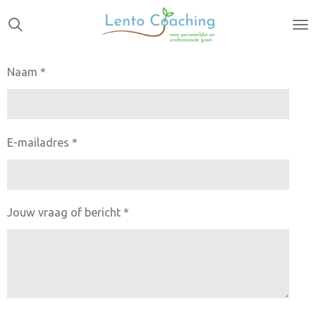
Ga
direct
naar
de
Naam *
hoofdinhoud
E-mailadres *
Jouw vraag of bericht *