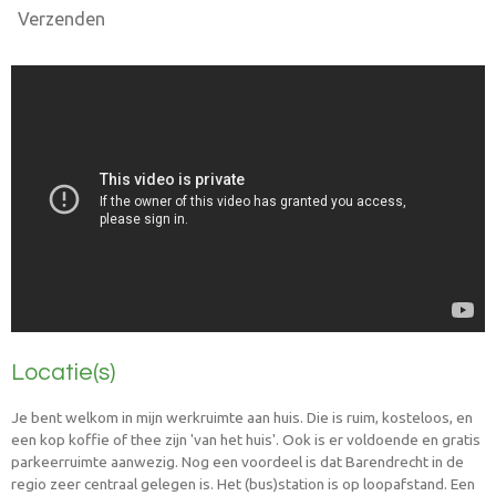
Verzenden
Locatie(s)
Je bent welkom in mijn werkruimte aan huis. Die is ruim, kosteloos, en
een kop koffie of thee zijn 'van het huis'. Ook is er voldoende en gratis
parkeerruimte aanwezig. Nog een voordeel is dat Barendrecht in de
regio zeer centraal gelegen is. Het (bus)station is op loopafstand. Een