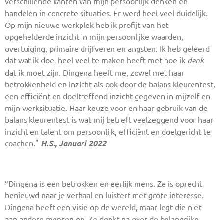
verschillende kanten van mijn persoonlijk denken en
handelen in concrete situaties. Er werd heel veel duidelijk.
Op mijn nieuwe werkplek heb ik profijt van het
opgehelderde inzicht in mijn persoonlijke waarden,
overtuiging, primaire drijfveren en angsten. Ik heb geleerd
dat wat ik doe, heel veel te maken heeft met hoe ik
denk
dat ik moet zijn. Dingena heeft me, zowel met haar
betrokkenheid en inzicht als ook door de balans kleurentest,
een efficiënt en doeltreffend inzicht gegeven in mijzelf en
mijn werksituatie. Haar keuze voor en haar gebruik van de
balans kleurentest is wat mij betreft veelzeggend voor haar
inzicht en talent om persoonlijk, efficiënt en doelgericht te
coachen."
H.S., Januari 2022
“Dingena is een betrokken en eerlijk mens. Ze is oprecht
benieuwd naar je verhaal en luistert met grote interesse.
Dingena heeft een visie op de wereld, maar legt die niet
aan andere mensen op. Ze denkt na over de belangrijke