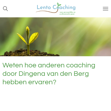
Ga
direct
naar
de
hoofdinhoud
Weten hoe anderen coaching
door Dingena van den Berg
hebben ervaren?