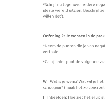
*Schrijf nu tegenover iedere negat
ideale wereld uitzien. Beschrijf z
willen dat').
Oefening 2: Je wensen in de pr
*Neem de punten die je van negat
vertaald.
*Ga bij ieder punt de volgende v
= Wat is je wens? Wat wil je he
W
schooljaar? (maak het zo concreet
Inbeelden: Hoe ziet het eruit a
I=