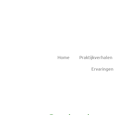
Ga
direct
naar
de
hoofdinhoud
Home
Praktijkverhalen
Ervaringen