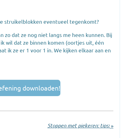
eze struikelblokken eventueel tegenkomt?
an zo dat ze nog niet langs me heen kunnen. Bij
 ik wil dat ze binnen komen (oortjes uit, één
at ik ze er 1 voor 1 in. We kijken elkaar aan en
oefening downloaden!
Stoppen met piekeren: tips!
»