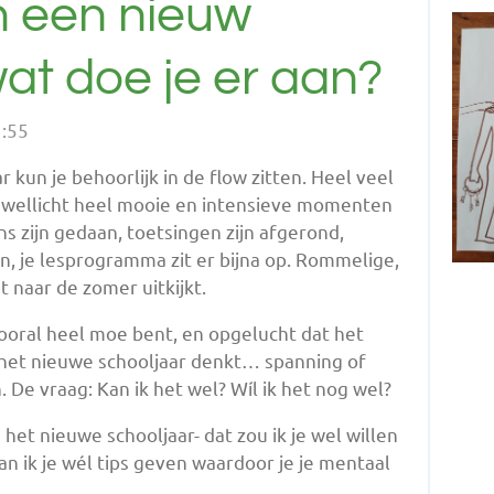
n een nieuw
wat doe je er aan?
1:55
 kun je behoorlijk in de flow zitten. Heel veel
 wellicht heel mooie en intensieve momenten
s zijn gedaan, toetsingen zijn afgerond,
n, je lesprogramma zit er bijna op. Rommelige,
 naar de zomer uitkijkt.
j vooral heel moe bent, en opgelucht dat het
an het nieuwe schooljaar denkt… spanning of
 De vraag: Kan ik het wel? Wíl ik het nog wel?
in het nieuwe schooljaar- dat zou ik je wel willen
an ik je wél tips geven waardoor je je mentaal