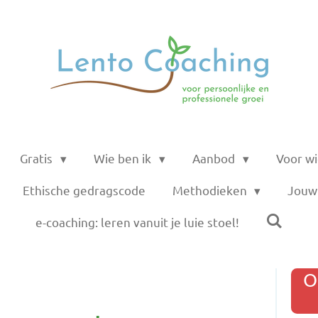
Gratis
Wie ben ik
Aanbod
Voor w
Ethische gedragscode
Methodieken
Jouw 
e-coaching: leren vanuit je luie stoel!
O