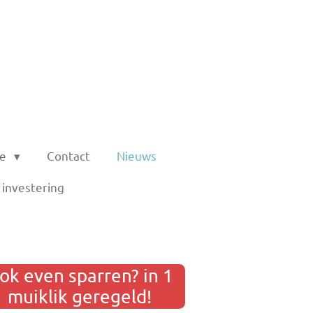
ie
Contact
Nieuws
investering
ok even sparren? in 1
muiklik geregeld!