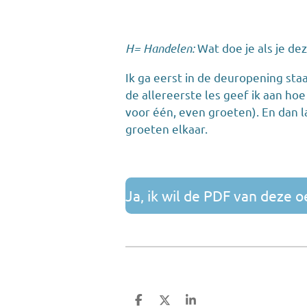
H= Handelen:
Wat doe je als je d
Ik ga eerst in de deuropening sta
de allereerste les geef ik aan hoe
voor één, even groeten). En dan la
groeten elkaar.
Ja, ik wil de PDF van deze 
D
D
S