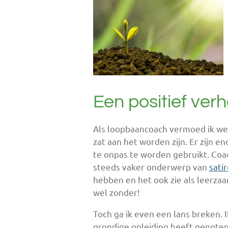
Een positief verha
Als loopbaancoach vermoed ik wel
zat aan het worden zijn. Er zijn e
te onpas te worden gebruikt. Coac
steeds vaker onderwerp van
sati
hebben en het ook zie als leerz
wel zonder!
Toch ga ik even een lans breken. 
grondige opleiding heeft genoten