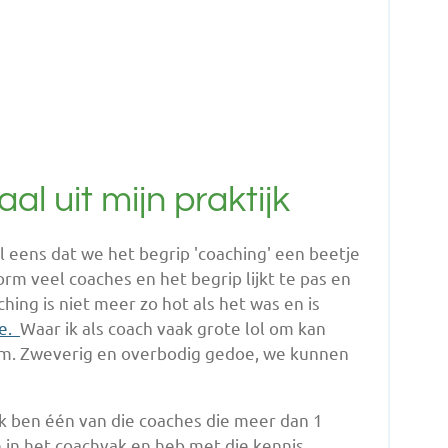
al uit mijn praktijk
 eens dat we het begrip 'coaching' een beetje
norm veel coaches en het begrip lijkt te pas en
hing is niet meer zo hot als het was en is
re.
Waar ik als coach vaak grote lol om kan
aam. Zweverig en overbodig gedoe, we kunnen
Ik ben één van die coaches die meer dan 1
 in het coachvak en heb met die kennis