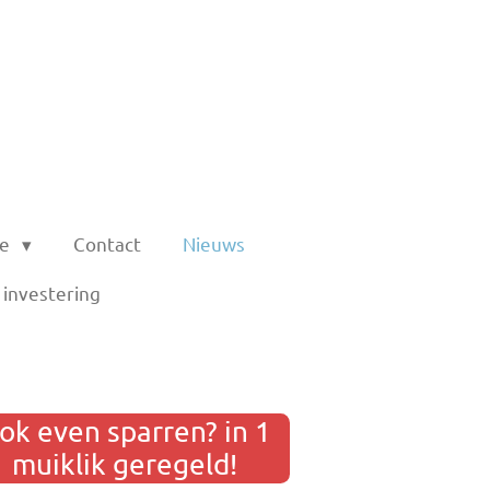
ie
Contact
Nieuws
investering
ok even sparren? in 1
muiklik geregeld!