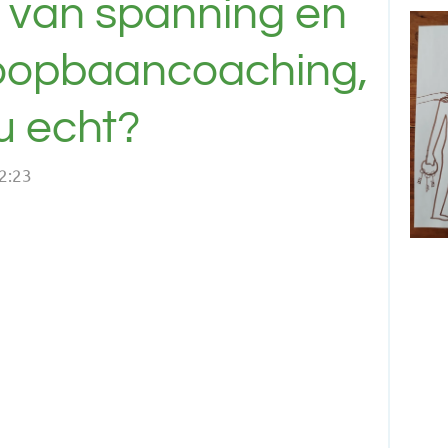
 van spanning en
loopbaancoaching,
u echt?
2:23