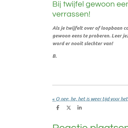
Bij twijfel gewoon ee
verrassen!
Als je twijfelt over of loopbaan 
gewoon eens te proberen. Leer jez
word er nooit slechter van!
B.
O 
«
D
D
S
e
e
h
l
e
a
e
l
r