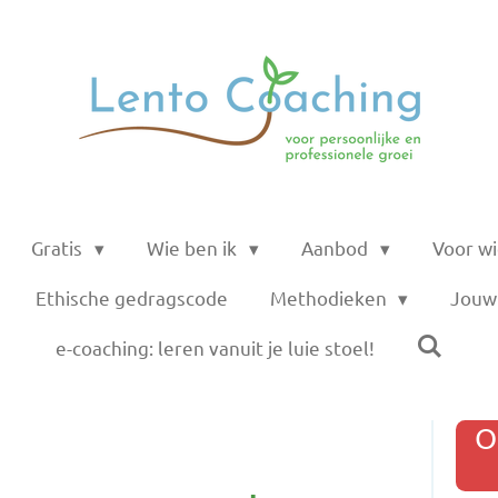
Gratis
Wie ben ik
Aanbod
Voor w
Ethische gedragscode
Methodieken
Jouw 
e-coaching: leren vanuit je luie stoel!
O