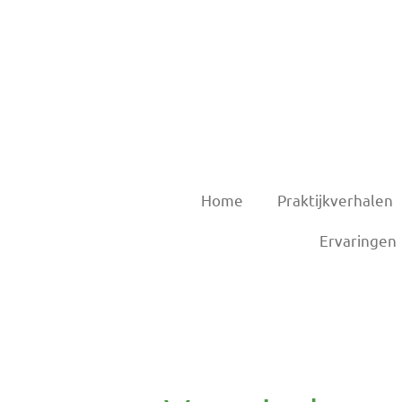
Ga
direct
naar
de
hoofdinhoud
Home
Praktijkverhalen
Ervaringen