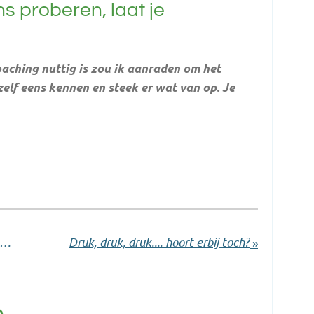
ns proberen, laat je
coaching nuttig is zou ik aanraden om het
elf eens kennen en steek er wat van op. Je
nee, he, het is weer tijd voor het POP
Druk, druk, druk.... hoort erbij toch?
»